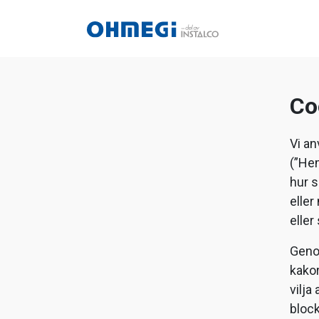
Co
Vi an
(”Hem
hur s
eller
eller
Genom
kakor
vilja
block