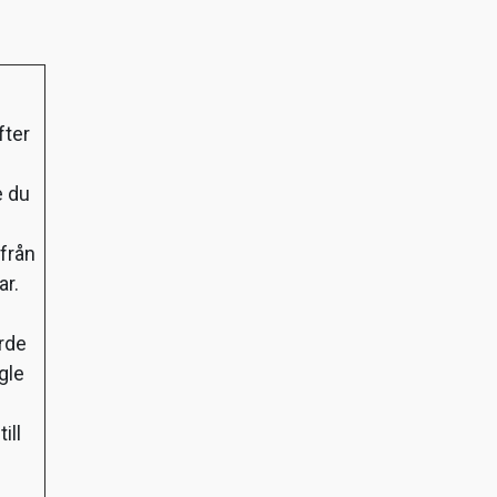
fter
e du
från
ar.
ärde
gle
ill