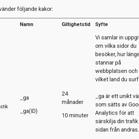
vänder följande kakor:
Namn
Giltighetstid
Syfte
Vi samlar in uppgi
om vilka sidor du
besöker, hur läng
stannar på
webbplatsen och 
vilket land du surf
24
_ga är ett unikt v
_ga
månader
som sätts av Goo
istik
_ga(ID)
Analytics för att
10 minuter
särskilja din trafik t
sidan från andras.