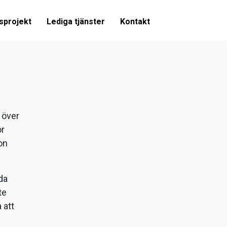
sprojekt
Lediga tjänster
Kontakt
 över
or
on
da
te
 att