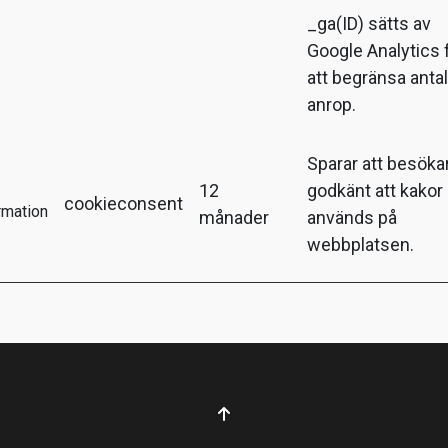
_ga(ID) sätts av
Google Analytics 
att begränsa anta
anrop.
Sparar att besöka
12
godkänt att kakor
cookieconsent
rmation
månader
används på
webbplatsen.