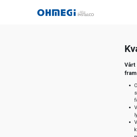
Kv
Vårt 
fram
O
s
f
V
l
V
k
m