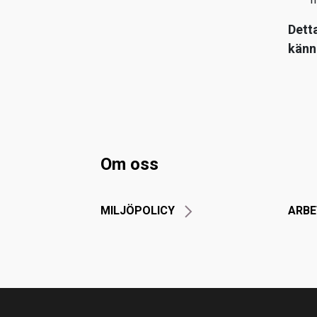
Dett
känne
Om oss
MILJÖPOLICY
ARBE