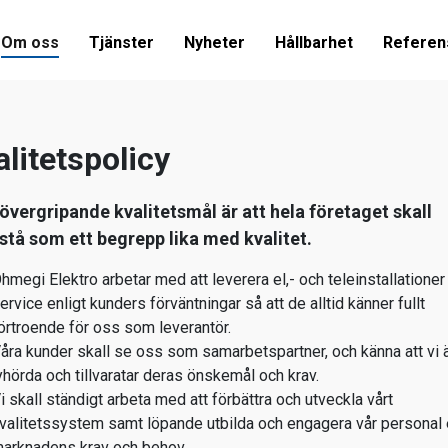
Om oss
Tjänster
Nyheter
Hållbarhet
Referen
alitetspolicy
övergripande kvalitetsmål är att hela företaget skall
stå som ett begrepp lika med kvalitet.
hmegi Elektro arbetar med att leverera el,- och teleinstallatione
ervice enligt kunders förväntningar så att de alltid känner fullt
örtroende för oss som leverantör.
åra kunder skall se oss som samarbetspartner, och känna att vi 
yhörda och tillvaratar deras önskemål och krav.
i skall ständigt arbeta med att förbättra och utveckla vårt
valitetssystem samt löpande utbilda och engagera vår personal 
arknadens krav och behov.