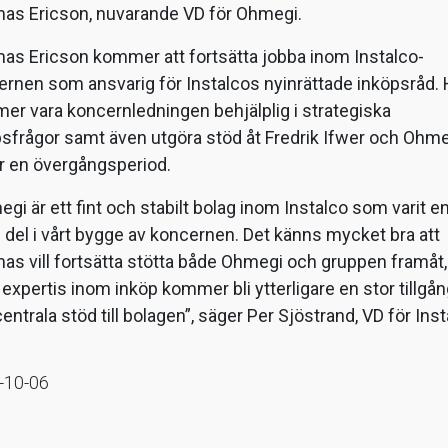
as Ericson, nuvarande VD för Ohmegi.
as Ericson kommer att fortsätta jobba inom Instalco-
rnen som ansvarig för Instalcos nyinrättade inköpsråd.
r vara koncernledningen behjälplig i strategiska
sfrågor samt även utgöra stöd åt Fredrik Ifwer och Ohm
r en övergångsperiod.
gi är ett fint och stabilt bolag inom Instalco som varit e
g del i vårt bygge av koncernen. Det känns mycket bra att
s vill fortsätta stötta både Ohmegi och gruppen framåt
expertis inom inköp kommer bli ytterligare en stor tillgån
centrala stöd till bolagen”, säger Per Sjöstrand, VD för Inst
-10-06