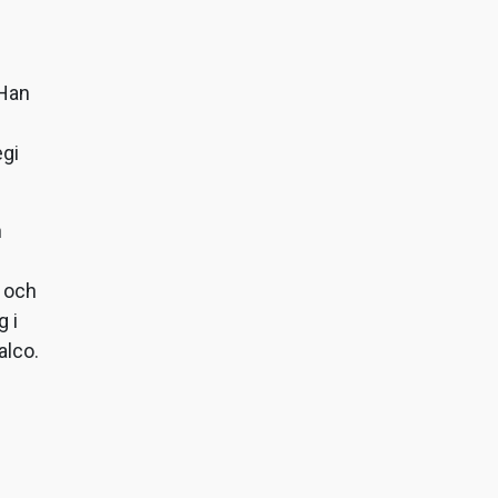
 Han
egi
n
, och
g i
alco.