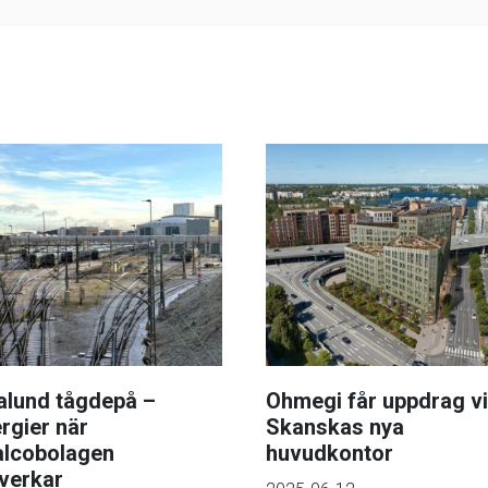
lund tågdepå –
Ohmegi får uppdrag v
rgier när
Skanskas nya
alcobolagen
huvudkontor
verkar