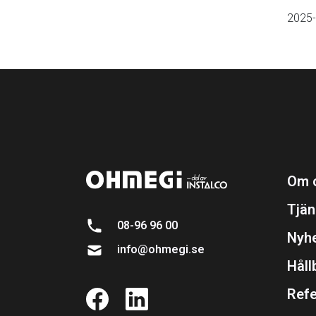
2025-
Om 
Tjän
08-96 96 00
Nyh
info@ohmegi.se
Håll
Refe