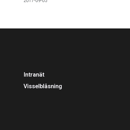
2017-09-05
Intranät
Visselblåsning