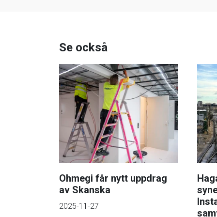
Se också
Ohmegi får nytt uppdrag
Haga
av Skanska
syne
Inst
2025-11-27
sam