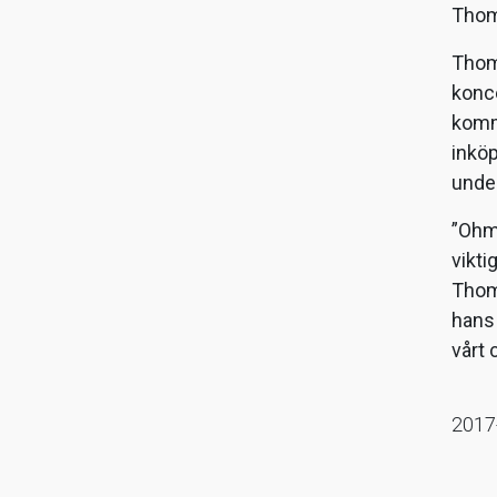
Thom
Thom
konce
komme
inköp
unde
”Ohme
vikti
Thoma
hans 
vårt 
2017