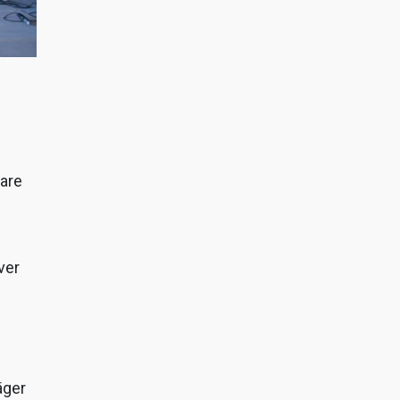
dare
ver
äger