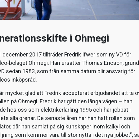
nerationsskifte i Ohmegi
 december 2017 tillträder Fredrik Ifwer som ny VD för
alco-bolaget Ohmegi. Han ersätter Thomas Ericson, grun
VD sedan 1983, som från samma datum blir ansvarig för
lcos inköpsråd.
är mycket glad att Fredrik accepterat erbjudandet att ta ö
llen på Ohmegi. Fredrik har gått den långa vägen – han
de hos oss som elektrikerlärling 1995 och har jobbat i
ets alla grenar. De senaste åren har han haft rollen som
lator, där han samlat på sig kunskaper inom kalkyl och
ljning som kommer vara till stor nytta i det nya jobbet”, s