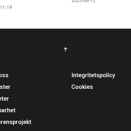
2025-06-12
11-19
oss
Integritetspolicy
ster
Cookies
eter
barhet
rensprojekt