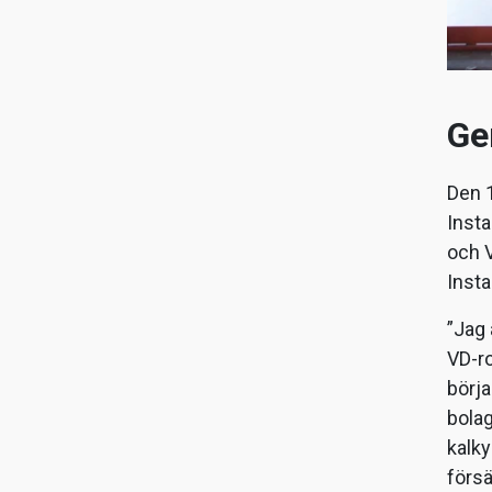
Ge
Den 1
Inst
och 
Insta
”Jag 
VD-ro
börja
bolag
kalky
försä