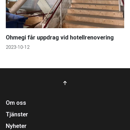
Ohmegi får uppdrag vid hotellrenovering
2023-10-12
Om oss
Tjänster
Nyheter