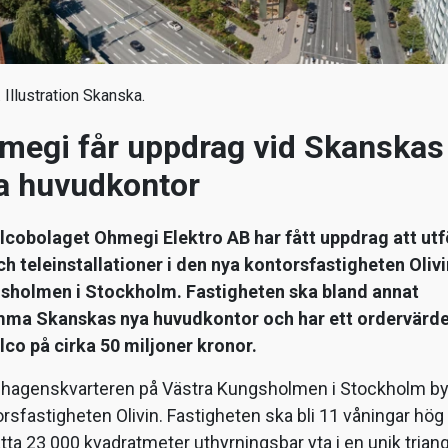
. Illustration Skanska.
megi får uppdrag vid Skanskas
a huvudkontor
alcobolaget Ohmegi Elektro AB har fått uppdrag att utf
ch teleinstallationer i den nya kontorsfastigheten Olivi
sholmen i Stockholm. Fastigheten ska bland annat
mma Skanskas nya huvudkontor och har ett ordervärde
lco på cirka 50 miljoner kronor.
ndhagenskvarteren på Västra Kungsholmen i Stockholm b
rsfastigheten Olivin. Fastigheten ska bli 11 våningar hög
ta 23 000 kvadratmeter uthyrningsbar yta i en unik triang