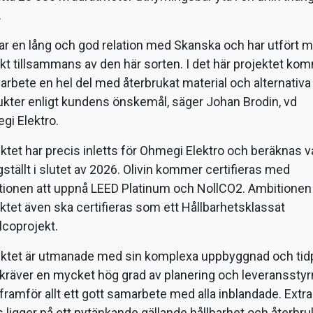
.
har en lång och god relation med Skanska och har utfört 
kt tillsammans av den här sorten. I det här projektet ko
t arbete en hel del med återbrukat material och alternativa
kter enligt kundens önskemål, säger Johan Brodin, vd
gi Elektro.
ktet har precis inletts för Ohmegi Elektro och beräknas v
gställt i slutet av 2026. Olivin kommer certifieras med
tionen att uppnå LEED Platinum och NollCO2. Ambitionen
ktet även ska certifieras som ett Hållbarhetsklassat
lcoprojekt.
ektet är utmanade med sin komplexa uppbyggnad och tid
kräver en mycket hög grad av planering och leveransstyr
ramför allt ett gott samarbete med alla inblandade. Extra
 ligger på ett nytänkande gällande hållbarhet och återbru