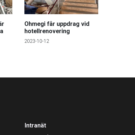
är
Ohmegi får uppdrag vid
na
hotellrenovering
2023-10-12
Intranät