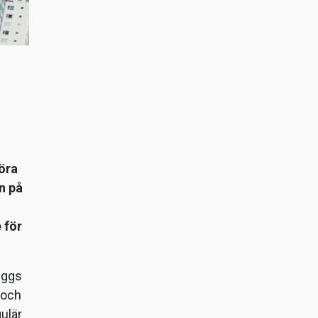
öra
n på
 för
yggs
 och
ulär