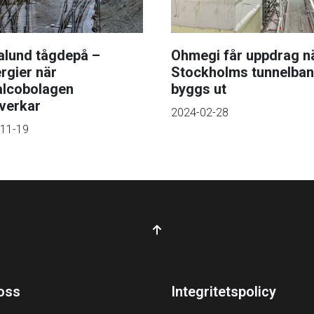
lund tågdepå –
Ohmegi får uppdrag n
rgier när
Stockholms tunnelba
alcobolagen
byggs ut
verkar
2024-02-28
11-19
oss
Integritetspolicy