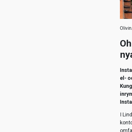
Olivin
Oh
ny
Inst
el- o
Kung
inry
Insta
I Li
konto
omfat