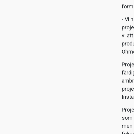
form
- Vi 
proje
vi at
produ
Ohme
Proje
färdi
ambi
proje
Insta
Proj
som 
men f
fokus