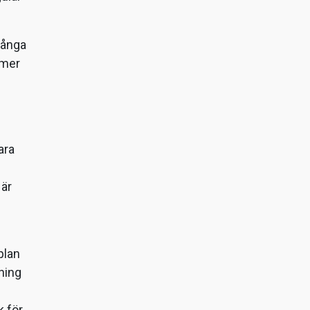
många
mmer
ara
 är
plan
ning
k för