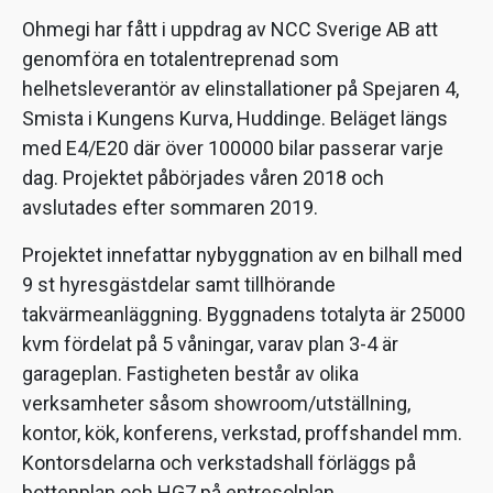
Ohmegi har fått i uppdrag av NCC Sverige AB att
genomföra en totalentreprenad som
helhetsleverantör av elinstallationer på Spejaren 4,
Smista i Kungens Kurva, Huddinge. Beläget längs
med E4/E20 där över 100000 bilar passerar varje
dag. Projektet påbörjades våren 2018 och
avslutades efter sommaren 2019.
Projektet innefattar nybyggnation av en bilhall med
9 st hyresgästdelar samt tillhörande
takvärmeanläggning. Byggnadens totalyta är 25000
kvm fördelat på 5 våningar, varav plan 3-4 är
garageplan. Fastigheten består av olika
verksamheter såsom showroom/utställning,
kontor, kök, konferens, verkstad, proffshandel mm.
Kontorsdelarna och verkstadshall förläggs på
bottenplan och HG7 på entresolplan.